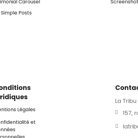
imonial Carousel
Screenshot
 Simple Posts
onditions
Conta
uridiques
La Tribu 
ntions Légales
157, 
nfidentialité et
latri
onnées
rsonnelles