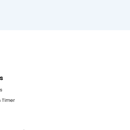
s
s
 Timer