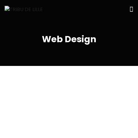
Web Design
Brading
Brading
Brading