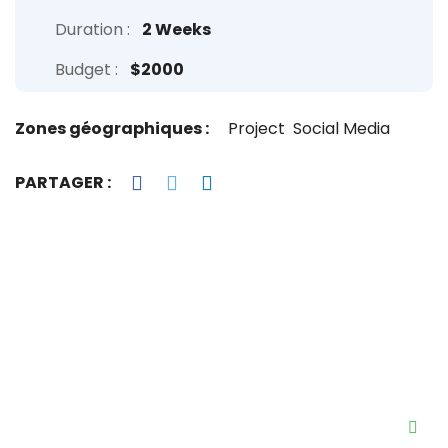
Duration :
2 Weeks
Budget :
$2000
Zones géographiques :
Project
Social Media
PARTAGER :
Brading
Brading
Brading