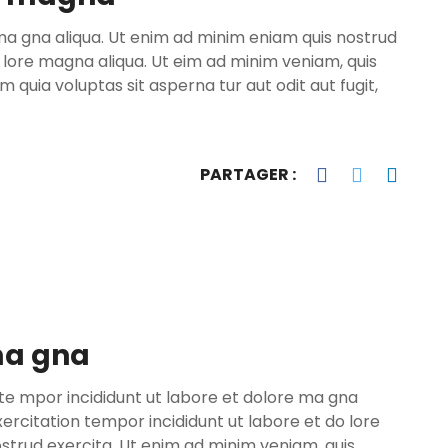
ma gna aliqua. Ut enim ad minim eniam quis nostrud
o lore magna aliqua. Ut eim ad minim veniam, quis
quia voluptas sit asperna tur aut odit aut fugit,
PARTAGER :
ma gna
e mpor incididunt ut labore et dolore ma gna
ercitation tempor incididunt ut labore et do lore
strud exercita. Ut enim ad minim veniam, quis