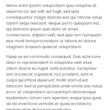
Nemo enim ipsam voluptatem quia voluptas sit
asperna tur aut odit aut fugit, sed quia
consequuntur magni dolores eos qui ratione volup
tatem sequi nesciunt. Neque porro quisquam est,
qui dolorem ipsum quia dolor sit amet,
consectetur, adipisci velit, sed quia non numquam
eius modi tempora incidunt ut labore et dolore
magnam al iquam quaerat voluptatem.
Fiquip ex ea commodo consequat. Duis aute irure
dolor in reprehenderit in voluptate velit esse
cillum dolore eu fugiat nulla pariatur. Excepteur
sint occaecat cupidatat non proident, sunt in
culpa qui officia deserunt mollit anim id est
laborum. Sed ut perspiciatis unde omnis iste natus
error sit voluptatem accusantium doloremque
laudantium, totam rem aperiam, eaque ipsa quae
ab illo inventore veritatis et quasi architecto
beatae vitae dicta sunt explicabo.